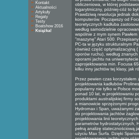
Kontakt
obliczeniowa, w której podstaw
Aktualności
logarytmiczny, później-cóż to był
Artykuły
Prawdziwą rewolucja jednak dok
Regaty
komputerów. Począwszy od Focus
Testy
teoretycznych kadłuba zastoso
Boatshow 2016
według samodzielnie opracowan
Książka!
wspólnie z mym synem Pawłem n
"maszynę" Atari 500. Przepisany
PC-ta w języku strukturalnym Pa
również część optymalizacyjną ( 
oporów ruchu), według znanych
oporami jachtu na uniwersytecie 
zaprojektowania min. Focusa 65
kilku inny jachtów tej klasy, jak
Przez pewien czas korzystałem 
projektowania kadłubów Proline
popularny nie tylko w Polsce mo
ponad 10 lat, w projektowaniu po
produktami australijskiej firmy 
a mianowicie sprzężonymi prog
Hydromax i Span, uważanymi za 
do projektowania jachtów żaglow
projektowania linii teoretycznyc
parametrów hydrostatycznych, 
pełną analizę statecznościową j
użyciu Max Surfa. Dzięki Spano
projektowanego jachtu przy różn