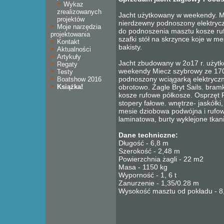
Wykaz
zrealizowanych
Jacht użytkowany w weekendy. M
projektów
nierdzewny podnoszony elektryczn
Moje narzędzia
do podnoszenia masztu kosze ruf
projektowania
szafki stół na skrzynce koje w m
Kontakt
bakisty.
Aktualności
Artykuły
Jacht zbudowany w 2o17 r. użyt
Regaty
weekendy Miecz szybrowy ze 170 
Testy
podnoszony wciągarką elektrycz
Boatshow 2016
Książka!
obrotowo. Żagle Bryt Sails. bra
kosze rufowe półkosze. Osprzęt R
stopery fałowe. wnętrze- jaskółki,
mesie dziobowa podwójna i rufowe
laminatowa, burty wyklejone tka
Dane techniczne:
Długość - 6,8 m
Szerokość - 2,48 m
Powierzchnia żagli - 22 m2
Masa - 1150 kg
Wyporność - 1, 6 t
Zanurzenie - 1,35/0.28 m
Wysokość masztu od pokładu - 8