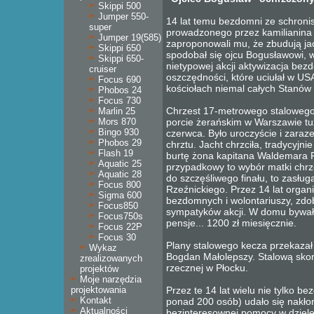
Skippi 500
Jumper 550-
14 lat temu bezdomni ze schroni
super
prowadzonego przez kamilianina
Jumper 19(585)
zaproponowali mu, że zbudują jac
Skippi 650
spodobał się ojcu Bogusławowi, wi
Skippi 650-
nietypowej akcji aktywizacja be
cruiser
oszczędności, które uciułał w USA
Focus 690
kościołach niemal całych Stanów 
Phobos 24
Focus 730
Chrzest 17-metrowego stalowego
Marlin 25
Mors 870
porcie żerańskim w Warszawie tuż
Bingo 930
czerwca. Było uroczyście i zara
Phobos 29
chrztu. Jacht chrzciła, tradycyjn
Flash 19
burtę żona kapitana Waldemara R
Aquatic 25
przypadkowy to wybór matki chr
Aquatic 28
do szczęśliwego finału, to zasłu
Focus 800
Rzeźnickiego. Przez 14 lat organ
Sigma 600
bezdomnych i wolontariuszy, zdo
Focus850
sympatyków akcji. W domu bywał p
Focus750s
pensje... 1200 zł miesięcznie.
Focus 22P
Focus 30
Plany stalowego kecza przekazał 
Wykaz
Bogdan Małolepszy. Stalową sko
zrealizowanych
rzecznej w Płocku.
projektów
Moje narzędzia
projektowania
Przez te 14 lat wielu nie tylko b
Kontakt
ponad 200 osób) udało się nakło
Aktualności
bezinteresownej pomocy w dziele 