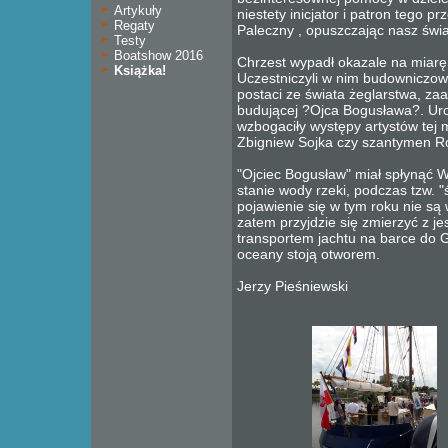
Artykuły
niestety inicjator i patron tego p
Regaty
Paleczny , opuszczając nasz świat
Testy
Boatshow 2016
Chrzest wypadł okazale na miarę 
Książka!
Uczestniczyli w nim budowniczowi
postaci ze świata żeglarstwa, z
budującej ?Ojca Bogusława?. Uro
wzbogaciły występy artystów tej 
Zbigniew Sojka czy szantymen 
"Ojciec Bogusław" miał spłynąć 
stanie wody rzeki, podczas tzw. "ś
pojawienie się w tym roku nie są
zatem przyjdzie się zmierzyć z 
transportem jachtu na barce do 
oceany stoją otworem.
Jerzy Pieśniewski