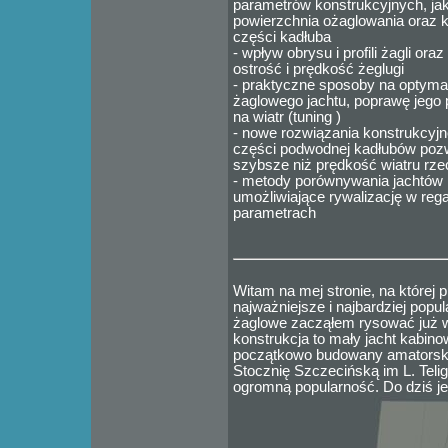
parametrów konstrukcyjnych, jak
powierzchnia ożaglowania oraz k
części kadłuba
- wpływ obrysu i profili żagli oraz 
ostrość i prędkość żeglugi
- praktyczne sposoby na optyma
żaglowego jachtu, poprawę jego p
na wiatr (tuning )
- nowe rozwiązania konstrukcyj
części podwodnej kadłubów pozw
szybsze niż prędkość wiatru rz
- metody porównywania jachtów 
umożliwiające rywalizację w reg
parametrach
Witam na mej stronie, na której 
najważniejsze i najbardziej popu
żaglowe zacząłem rysować już w
konstrukcja to mały jacht kabino
początkowo budowany amatorsko,
Stocznię Szczecińską im L. Telig
ogromną popularność. Do dziś je